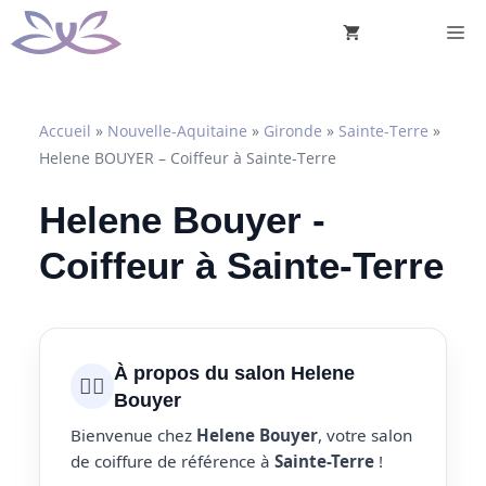
Aller
M
au
contenu
Accueil
»
Nouvelle-Aquitaine
»
Gironde
»
Sainte-Terre
»
Helene BOUYER – Coiffeur à Sainte-Terre
Helene Bouyer -
Coiffeur à Sainte-Terre
À propos du salon Helene
💇‍♀️
Bouyer
Bienvenue chez
Helene Bouyer
, votre salon
de coiffure de référence à
Sainte-Terre
!