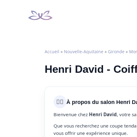
Aller
au
contenu
Accueil
»
Nouvelle-Aquitaine
»
Gironde
»
Mon
Henri David - Coi
💇‍♀️
À propos du salon Henri D
Bienvenue chez
Henri David
, votre s
Que vous recherchez une coupe tendanc
vous offrir une expérience unique.