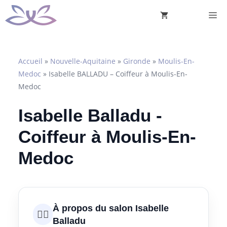
Aller
M
au
contenu
Accueil
»
Nouvelle-Aquitaine
»
Gironde
»
Moulis-En-
Medoc
»
Isabelle BALLADU – Coiffeur à Moulis-En-
Medoc
Isabelle Balladu -
Coiffeur à Moulis-En-
Medoc
À propos du salon Isabelle
💇‍♀️
Balladu