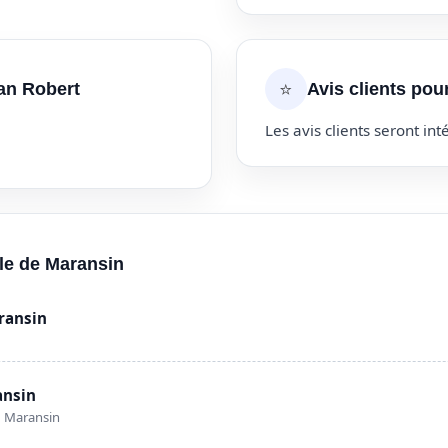
⭐
ean Robert
Avis clients pou
Les avis clients seront inté
lle de Maransin
ransin
ansin
0 Maransin