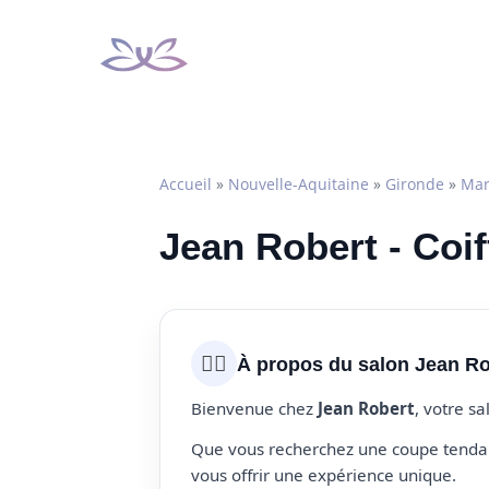
Aller
au
contenu
Accueil
»
Nouvelle-Aquitaine
»
Gironde
»
Mar
Jean Robert - Coi
💇‍♀️
À propos du salon Jean Ro
Bienvenue chez
Jean Robert
, votre s
Que vous recherchez une coupe tendanc
vous offrir une expérience unique.