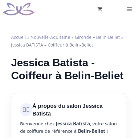
Aller
M
au
contenu
Accueil
»
Nouvelle-Aquitaine
»
Gironde
»
Belin-Beliet
»
Jessica BATISTA – Coiffeur à Belin-Beliet
Jessica Batista -
Coiffeur à Belin-Beliet
À propos du salon Jessica
💇‍♀️
Batista
Bienvenue chez
Jessica Batista
, votre salon
de coiffure de référence à
Belin-Beliet
!