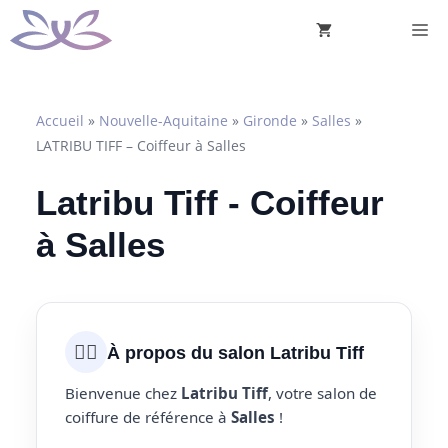
Aller
M
au
contenu
Accueil
»
Nouvelle-Aquitaine
»
Gironde
»
Salles
»
LATRIBU TIFF – Coiffeur à Salles
Latribu Tiff - Coiffeur
à Salles
💇‍♀️
À propos du salon Latribu Tiff
Bienvenue chez
Latribu Tiff
, votre salon de
coiffure de référence à
Salles
!