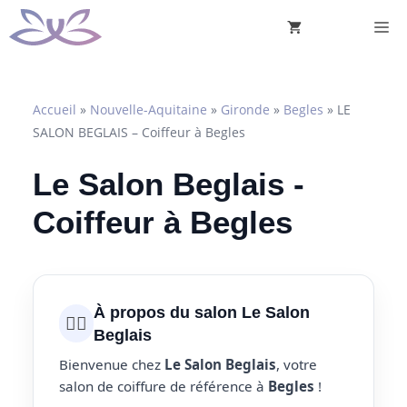
Aller
M
au
contenu
Accueil
»
Nouvelle-Aquitaine
»
Gironde
»
Begles
»
LE
SALON BEGLAIS – Coiffeur à Begles
Le Salon Beglais -
Coiffeur à Begles
À propos du salon Le Salon
💇‍♀️
Beglais
Bienvenue chez
Le Salon Beglais
, votre
salon de coiffure de référence à
Begles
!