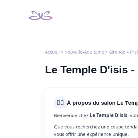
Aller
au
contenu
Accueil
»
Nouvelle-Aquitaine
»
Gironde
»
Pre
Le Temple D'isis -
💇‍♀️
À propos du salon Le Temp
Bienvenue chez
Le Temple D'isis
, vo
Que vous recherchez une coupe tendanc
vous offrir une expérience unique.