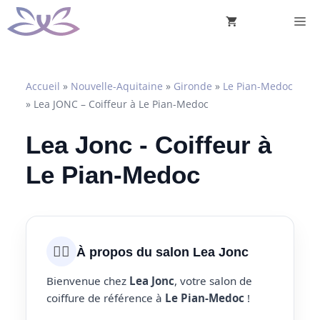
Aller
M
au
contenu
Accueil
»
Nouvelle-Aquitaine
»
Gironde
»
Le Pian-Medoc
»
Lea JONC – Coiffeur à Le Pian-Medoc
Lea Jonc - Coiffeur à
Le Pian-Medoc
💇‍♀️
À propos du salon Lea Jonc
Bienvenue chez
Lea Jonc
, votre salon de
coiffure de référence à
Le Pian-Medoc
!