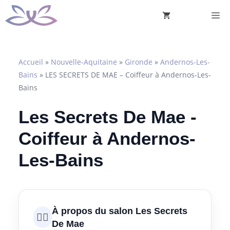
Aller
M
au
contenu
Accueil
»
Nouvelle-Aquitaine
»
Gironde
»
Andernos-Les-
Bains
»
LES SECRETS DE MAE – Coiffeur à Andernos-Les-
Bains
Les Secrets De Mae -
Coiffeur à Andernos-
Les-Bains
À propos du salon Les Secrets
💇‍♀️
De Mae