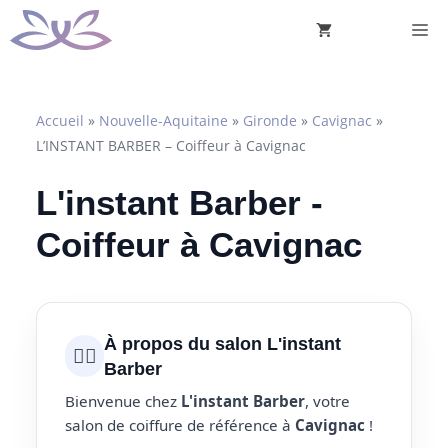
Aller
M
au
contenu
Accueil
»
Nouvelle-Aquitaine
»
Gironde
»
Cavignac
»
L’INSTANT BARBER – Coiffeur à Cavignac
L'instant Barber -
Coiffeur à Cavignac
À propos du salon L'instant
💇‍♀️
Barber
Bienvenue chez
L'instant Barber
, votre
salon de coiffure de référence à
Cavignac
!