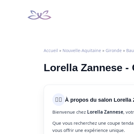
Aller
au
contenu
Accueil
»
Nouvelle-Aquitaine
»
Gironde
»
Bau
Lorella Zannese -
💇‍♀️
À propos du salon Lorella
Bienvenue chez
Lorella Zannese
, vot
Que vous recherchez une coupe tendanc
vous offrir une expérience unique.