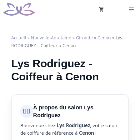
Aller
M
au
contenu
Accueil
»
Nouvelle-Aquitaine
»
Gironde
»
Cenon
»
Lys
RODRIGUEZ – Coiffeur à Cenon
Lys Rodriguez -
Coiffeur à Cenon
À propos du salon Lys
💇‍♀️
Rodriguez
Bienvenue chez
Lys Rodriguez
, votre salon
de coiffure de référence à
Cenon
!