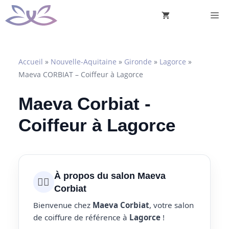
Aller
M
au
contenu
Accueil
»
Nouvelle-Aquitaine
»
Gironde
»
Lagorce
»
Maeva CORBIAT – Coiffeur à Lagorce
Maeva Corbiat -
Coiffeur à Lagorce
À propos du salon Maeva
💇‍♀️
Corbiat
Bienvenue chez
Maeva Corbiat
, votre salon
de coiffure de référence à
Lagorce
!