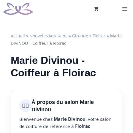
Aller
M
au
contenu
Accueil
»
Nouvelle-Aquitaine
»
Gironde
»
Floirac
»
Marie
DIVINOU – Coiffeur à Floirac
Marie Divinou -
Coiffeur à Floirac
À propos du salon Marie
💇‍♀️
Divinou
Bienvenue chez
Marie Divinou
, votre salon
de coiffure de référence à
Floirac
!