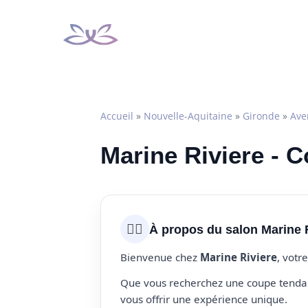
Aller
au
contenu
Accueil
»
Nouvelle-Aquitaine
»
Gironde
»
Ave
Marine Riviere - C
💇‍♀️
À propos du salon Marine 
Bienvenue chez
Marine Riviere
, votr
Que vous recherchez une coupe tendanc
vous offrir une expérience unique.