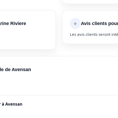
⭐
rine Riviere
Avis clients pou
Les avis clients seront inté
lle de Avensan
n
r à Avensan