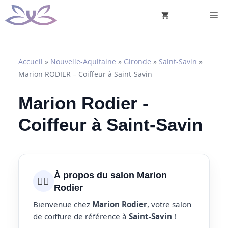
Aller
M
au
contenu
Accueil
»
Nouvelle-Aquitaine
»
Gironde
»
Saint-Savin
»
Marion RODIER – Coiffeur à Saint-Savin
Marion Rodier -
Coiffeur à Saint-Savin
À propos du salon Marion
💇‍♀️
Rodier
Bienvenue chez
Marion Rodier
, votre salon
de coiffure de référence à
Saint-Savin
!