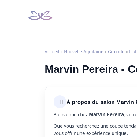
Aller
au
contenu
Accueil
»
Nouvelle-Aquitaine
»
Gironde
»
Illa
Marvin Pereira - Co
💇‍♀️
À propos du salon Marvin 
Bienvenue chez
Marvin Pereira
, votr
Que vous recherchez une coupe tendanc
vous offrir une expérience unique.