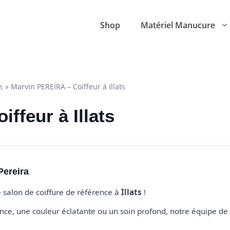
Shop
Matériel Manucure
ts
»
Marvin PEREIRA – Coiffeur à Illats
iffeur à Illats
Pereira
e salon de coiffure de référence à
Illats
!
e, une couleur éclatante ou un soin profond, notre équipe de 