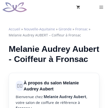
Aller
M
au
contenu
Accueil
»
Nouvelle-Aquitaine
»
Gironde
»
Fronsac
»
Melanie Audrey AUBERT – Coiffeur à Fronsac
Melanie Audrey Aubert
- Coiffeur à Fronsac
À propos du salon Melanie
💇‍♀️
Audrey Aubert
Bienvenue chez
Melanie Audrey Aubert
,
votre salon de coiffure de référence à