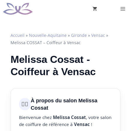
Aller
M
au
contenu
Accueil
»
Nouvelle-Aquitaine
»
Gironde
»
Vensac
»
Melissa COSSAT – Coiffeur à Vensac
Melissa Cossat -
Coiffeur à Vensac
À propos du salon Melissa
💇‍♀️
Cossat
Bienvenue chez
Melissa Cossat
, votre salon
de coiffure de référence à
Vensac
!