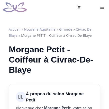
Aller
M
au
contenu
Accueil
»
Nouvelle-Aquitaine
»
Gironde
»
Civrac-De-
Blaye
»
Morgane PETIT – Coiffeur à Civrac-De-Blaye
Morgane Petit -
Coiffeur à Civrac-De-
Blaye
À propos du salon Morgane
💇‍♀️
Petit
Bienvenue chez
Morgane Petit
, votre salon