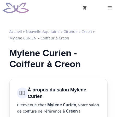
Aller
M
au
contenu
Accueil
»
Nouvelle-Aquitaine
»
Gironde
»
Creon
»
Mylene CURIEN – Coiffeur à Creon
Mylene Curien -
Coiffeur à Creon
À propos du salon Mylene
💇‍♀️
Curien
Bienvenue chez
Mylene Curien
, votre salon
de coiffure de référence à
Creon
!