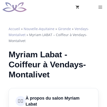
Aller
M
au
contenu
Accueil
»
Nouvelle-Aquitaine
»
Gironde
»
Vendays-
Montalivet
»
Myriam LABAT – Coiffeur à Vendays-
Montalivet
Myriam Labat -
Coiffeur à Vendays-
Montalivet
À propos du salon Myriam
💇‍♀️
Labat