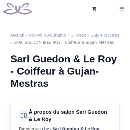
Aller
M
au
contenu
Accueil
»
Nouvelle-Aquitaine
»
Gironde
»
Gujan-Mestras
»
SARL GUEDON & LE ROY – Coiffeur à Gujan-Mestras
Sarl Guedon & Le Roy
- Coiffeur à Gujan-
Mestras
À propos du salon Sarl Guedon
💇‍♀️
& Le Roy
Bienvenue chez
Sarl Guedon & Le Roy
,