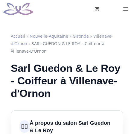
Aller
M
au
contenu
Accueil
»
Nouvelle-Aquitaine
»
Gironde
»
Villenave-
d'Ornon
»
SARL GUEDON & LE ROY – Coiffeur à
Villenave-D’Ornon
Sarl Guedon & Le Roy
- Coiffeur à Villenave-
d'Ornon
À propos du salon Sarl Guedon
💇‍♀️
& Le Roy