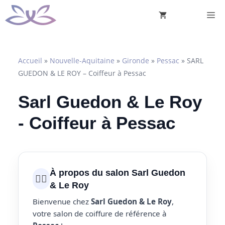
Aller
M
au
contenu
Accueil
»
Nouvelle-Aquitaine
»
Gironde
»
Pessac
»
SARL
GUEDON & LE ROY – Coiffeur à Pessac
Sarl Guedon & Le Roy
- Coiffeur à Pessac
À propos du salon Sarl Guedon
💇‍♀️
& Le Roy
Bienvenue chez
Sarl Guedon & Le Roy
,
votre salon de coiffure de référence à