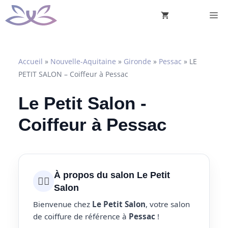
Aller
M
au
contenu
Accueil
»
Nouvelle-Aquitaine
»
Gironde
»
Pessac
»
LE
PETIT SALON – Coiffeur à Pessac
Le Petit Salon -
Coiffeur à Pessac
À propos du salon Le Petit
💇‍♀️
Salon
Bienvenue chez
Le Petit Salon
, votre salon
de coiffure de référence à
Pessac
!