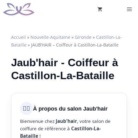
Aller
M
au
contenu
Accueil
»
Nouvelle-Aquitaine
»
Gironde
»
Castillon-La-
Bataille
»
JAUB’HAIR – Coiffeur à Castillon-La-Bataille
Jaub'hair - Coiffeur à
Castillon-La-Bataille
💇‍♀️
À propos du salon Jaub'hair
Bienvenue chez
Jaub'hair
, votre salon de
coiffure de référence à
Castillon-La-
Bataille
!