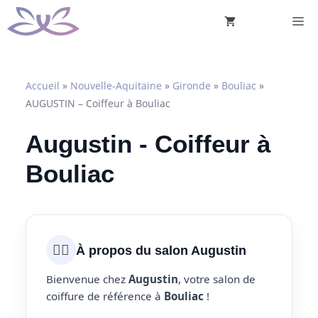
Aller
M
au
contenu
Accueil
»
Nouvelle-Aquitaine
»
Gironde
»
Bouliac
»
AUGUSTIN – Coiffeur à Bouliac
Augustin - Coiffeur à
Bouliac
💇‍♀️
À propos du salon Augustin
Bienvenue chez
Augustin
, votre salon de
coiffure de référence à
Bouliac
!