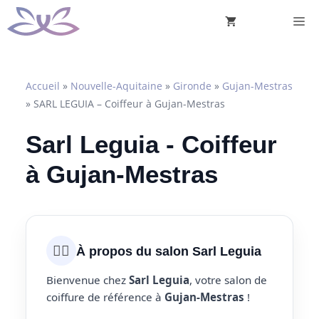
Aller
M
au
contenu
Accueil
»
Nouvelle-Aquitaine
»
Gironde
»
Gujan-Mestras
»
SARL LEGUIA – Coiffeur à Gujan-Mestras
Sarl Leguia - Coiffeur
à Gujan-Mestras
💇‍♀️
À propos du salon Sarl Leguia
Bienvenue chez
Sarl Leguia
, votre salon de
coiffure de référence à
Gujan-Mestras
!