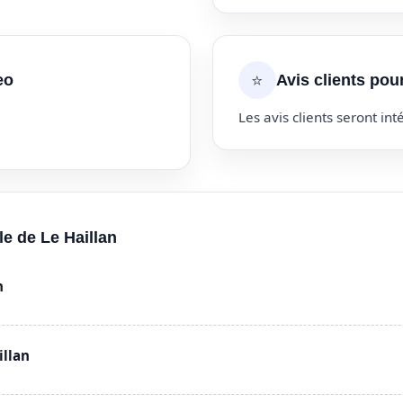
⭐
eo
Avis clients pou
Les avis clients seront inté
le de Le Haillan
n
illan