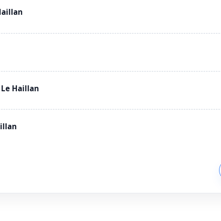
aillan
Le Haillan
illan