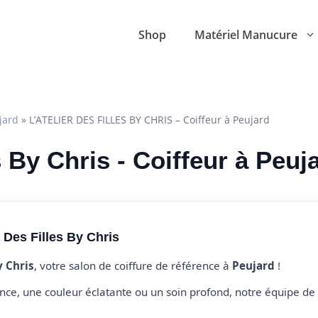
Shop
Matériel Manucure
jard
»
L’ATELIER DES FILLES BY CHRIS – Coiffeur à Peujard
s By Chris - Coiffeur à Peuj
 Des Filles By Chris
y Chris
, votre salon de coiffure de référence à
Peujard
!
e, une couleur éclatante ou un soin profond, notre équipe de 