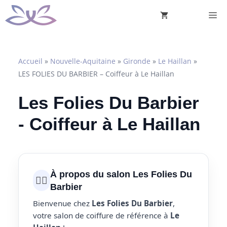
Aller
M
au
contenu
Accueil
»
Nouvelle-Aquitaine
»
Gironde
»
Le Haillan
»
LES FOLIES DU BARBIER – Coiffeur à Le Haillan
Les Folies Du Barbier
- Coiffeur à Le Haillan
À propos du salon Les Folies Du
💇‍♀️
Barbier
Bienvenue chez
Les Folies Du Barbier
,
votre salon de coiffure de référence à
Le