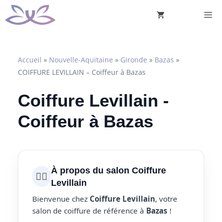
Aller
M
au
contenu
Accueil
»
Nouvelle-Aquitaine
»
Gironde
»
Bazas
»
COIFFURE LEVILLAIN – Coiffeur à Bazas
Coiffure Levillain -
Coiffeur à Bazas
À propos du salon Coiffure
💇‍♀️
Levillain
Bienvenue chez
Coiffure Levillain
, votre
salon de coiffure de référence à
Bazas
!