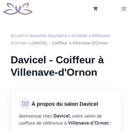
Aller
M
au
contenu
Accueil
»
Nouvelle-Aquitaine
»
Gironde
»
Villenave-
d'Ornon
»
DAVICEL – Coiffeur à Villenave-D’Ornon
Davicel - Coiffeur à
Villenave-d'Ornon
💇‍♀️
À propos du salon Davicel
Bienvenue chez
Davicel
, votre salon de
coiffure de référence à
Villenave-d'Ornon
!