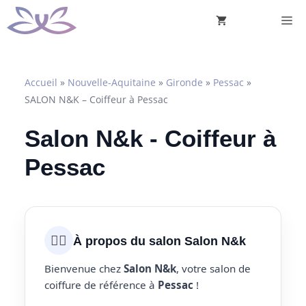
Aller
M
au
contenu
Accueil
»
Nouvelle-Aquitaine
»
Gironde
»
Pessac
»
SALON N&K – Coiffeur à Pessac
Salon N&k - Coiffeur à
Pessac
💇‍♀️
À propos du salon Salon N&k
Bienvenue chez
Salon N&k
, votre salon de
coiffure de référence à
Pessac
!