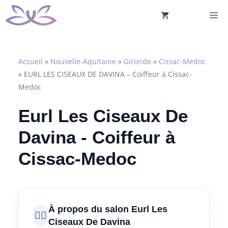
Aller
M
au
contenu
Accueil
»
Nouvelle-Aquitaine
»
Gironde
»
Cissac-Medoc
»
EURL LES CISEAUX DE DAVINA – Coiffeur à Cissac-
Medoc
Eurl Les Ciseaux De
Davina - Coiffeur à
Cissac-Medoc
À propos du salon Eurl Les
💇‍♀️
Ciseaux De Davina