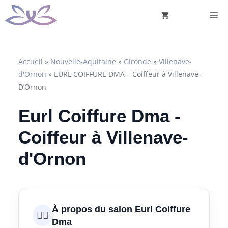
Aller
M
au
contenu
Accueil
»
Nouvelle-Aquitaine
»
Gironde
»
Villenave-
d'Ornon
»
EURL COIFFURE DMA – Coiffeur à Villenave-
D’Ornon
Eurl Coiffure Dma -
Coiffeur à Villenave-
d'Ornon
À propos du salon Eurl Coiffure
💇‍♀️
Dma