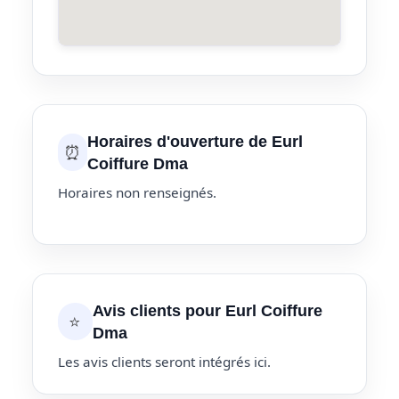
Horaires d'ouverture de Eurl
⏰
Coiffure Dma
Horaires non renseignés.
Avis clients pour Eurl Coiffure
⭐
Dma
Les avis clients seront intégrés ici.