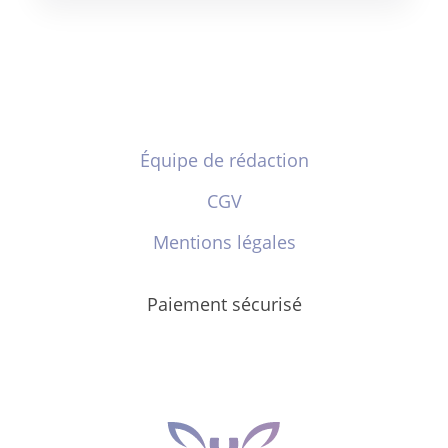
Équipe de rédaction
CGV
Mentions légales
Paiement sécurisé