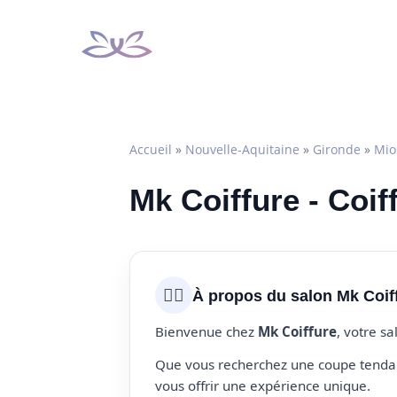
Aller
au
contenu
Accueil
»
Nouvelle-Aquitaine
»
Gironde
»
Mio
Mk Coiffure - Coif
💇‍♀️
À propos du salon Mk Coif
Bienvenue chez
Mk Coiffure
, votre s
Que vous recherchez une coupe tendanc
vous offrir une expérience unique.