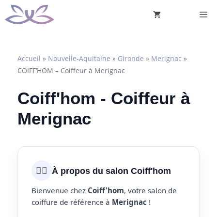
Aller
M
au
contenu
Accueil
»
Nouvelle-Aquitaine
»
Gironde
»
Merignac
»
COIFF’HOM – Coiffeur à Merignac
Coiff'hom - Coiffeur à
Merignac
💇‍♀️
À propos du salon Coiff'hom
Bienvenue chez
Coiff'hom
, votre salon de
coiffure de référence à
Merignac
!