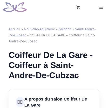
Aller
M
au
contenu
Accueil
»
Nouvelle-Aquitaine
»
Gironde
»
Saint-Andre-
De-Cubzac
»
COIFFEUR DE LA GARE – Coiffeur à Saint-
Andre-De-Cubzac
Coiffeur De La Gare -
Coiffeur à Saint-
Andre-De-Cubzac
À propos du salon Coiffeur De
💇‍♀️
La Gare