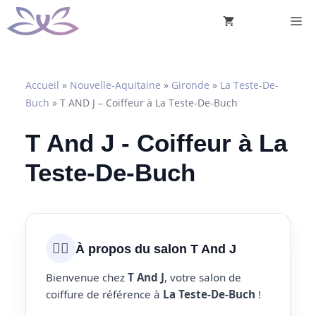
Aller
M
au
contenu
Accueil
»
Nouvelle-Aquitaine
»
Gironde
»
La Teste-De-
Buch
»
T AND J – Coiffeur à La Teste-De-Buch
T And J - Coiffeur à La
Teste-De-Buch
💇‍♀️
À propos du salon T And J
Bienvenue chez
T And J
, votre salon de
coiffure de référence à
La Teste-De-Buch
!