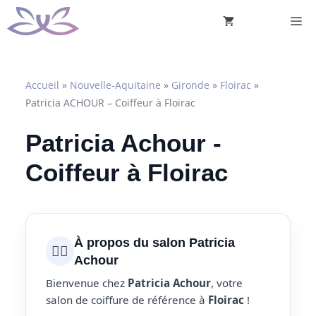
Aller
M
au
contenu
Accueil
»
Nouvelle-Aquitaine
»
Gironde
»
Floirac
»
Patricia ACHOUR – Coiffeur à Floirac
Patricia Achour -
Coiffeur à Floirac
À propos du salon Patricia
💇‍♀️
Achour
Bienvenue chez
Patricia Achour
, votre
salon de coiffure de référence à
Floirac
!