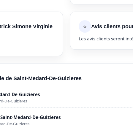
⭐
trick Simone Virginie
Avis clients pou
Les avis clients seront inté
ille de Saint-Medard-De-Guizieres
edard-De-Guizieres
rd-De-Guizieres
 Saint-Medard-De-Guizieres
ard-De-Guizieres