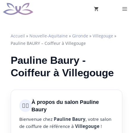
Aller
M
au
contenu
Accueil
»
Nouvelle-Aquitaine
»
Gironde
»
Villegouge
»
Pauline BAURY – Coiffeur à Villegouge
Pauline Baury -
Coiffeur à Villegouge
À propos du salon Pauline
💇‍♀️
Baury
Bienvenue chez
Pauline Baury
, votre salon
de coiffure de référence à
Villegouge
!