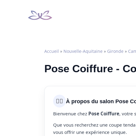
Aller
au
contenu
Accueil
»
Nouvelle-Aquitaine
»
Gironde
»
Cam
Pose Coiffure - C
💇‍♀️
À propos du salon Pose Co
Bienvenue chez
Pose Coiffure
, votre
Que vous recherchez une coupe tendanc
vous offrir une expérience unique.