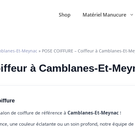
Shop
Matériel Manucure
blanes-Et-Meynac
»
POSE COIFFURE – Coiffeur à Camblanes-Et-M
oiffeur à Camblanes-Et-Mey
iffure
 salon de coiffure de référence à
Camblanes-Et-Meynac
!
e, une couleur éclatante ou un soin profond, notre équipe de 