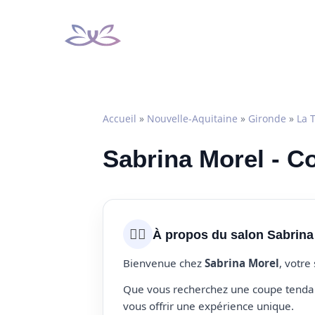
Aller
au
contenu
Accueil
»
Nouvelle-Aquitaine
»
Gironde
»
La 
Sabrina Morel - C
💇‍♀️
À propos du salon Sabrina
Bienvenue chez
Sabrina Morel
, votre
Que vous recherchez une coupe tendanc
vous offrir une expérience unique.