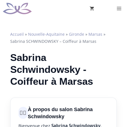
Aller
M
au
contenu
Accueil
»
Nouvelle-Aquitaine
»
Gironde
»
Marsas
»
Sabrina SCHWINDOWSKY – Coiffeur à Marsas
Sabrina
Schwindowsky -
Coiffeur à Marsas
À propos du salon Sabrina
💇‍♀️
Schwindowsky
Bienvenue chez
Sabrina Schwindowsky
,