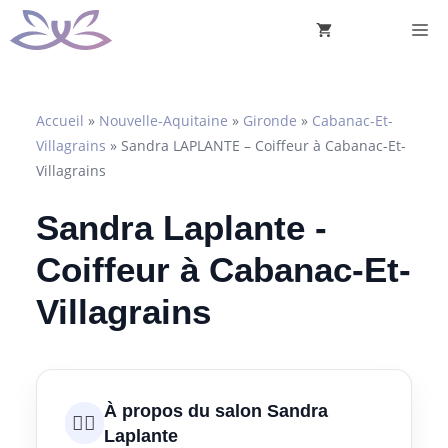
Aller
M
au
contenu
Accueil
»
Nouvelle-Aquitaine
»
Gironde
»
Cabanac-Et-
Villagrains
»
Sandra LAPLANTE – Coiffeur à Cabanac-Et-
Villagrains
Sandra Laplante -
Coiffeur à Cabanac-Et-
Villagrains
À propos du salon Sandra
💇‍♀️
Laplante