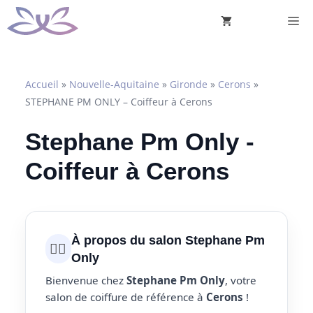
Aller
M
au
contenu
Accueil
»
Nouvelle-Aquitaine
»
Gironde
»
Cerons
»
STEPHANE PM ONLY – Coiffeur à Cerons
Stephane Pm Only -
Coiffeur à Cerons
À propos du salon Stephane Pm
💇‍♀️
Only
Bienvenue chez
Stephane Pm Only
, votre
salon de coiffure de référence à
Cerons
!